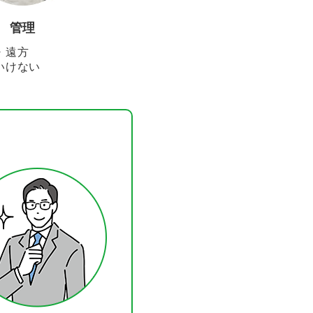
管理
・遠方
いけない